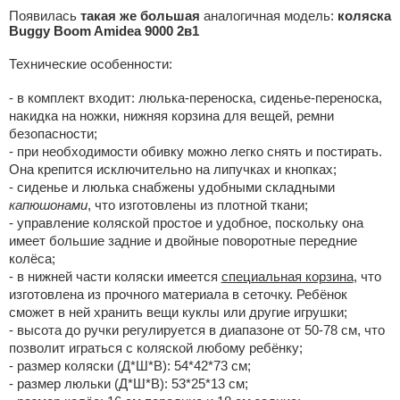
Появилась
такая же большая
аналогичная модель:
коляска
Buggy Boom Amidea 9000 2в1
Технические особенности:
- в комплект входит: люлька-переноска, сиденье-переноска,
накидка на ножки, нижняя корзина для вещей, ремни
безопасности;
- при необходимости обивку можно легко снять и постирать.
Она крепится исключительно на липучках и кнопках;
- сиденье и люлька снабжены удобными складными
капюшонами
, что изготовлены из плотной ткани;
- управление коляской простое и удобное, поскольку она
имеет большие задние и двойные поворотные передние
колёса;
- в нижней части коляски имеется
специальная корзина
, что
изготовлена из прочного материала в сеточку. Ребёнок
сможет в ней хранить вещи куклы или другие игрушки;
- высота до ручки регулируется в диапазоне от 50-78 см, что
позволит играться с коляской любому ребёнку;
- размер коляски (Д*Ш*В): 54*42*73 см;
- размер люльки (Д*Ш*В): 53*25*13 см;