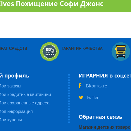
Elves Похищение Софи Джонс
ВРАТ СРЕДСТВ
ГАРАНТИЯ КАЧЕСТВА
й профиль
ИГРАРНИЯ в соцсе
Мои заказы
ВКонтакте
ои кредитные квитанции
Twitter
Мои сохраненные адреса
Моя информация
Обратная связь
Мои купоны
Магазин детских това