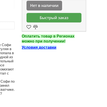
Нет в наличии
Быстрый заказ
Оплатить товар в Регионах
можно при получении!
е Софи
Условия доставки
гуляя в
попала в
дной из
ительный
все
помогают
тал с
 Софи по
принял
хватчике.
в?