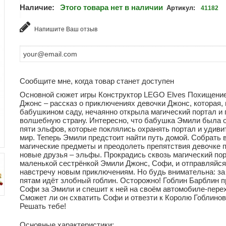
Наличие:
Этого товара нет в наличии
Артикул:
41182
Напишите Ваш отзыв
Сообщите мне, когда товар станет доступен
Основной сюжет игры Конструктор LEGO Elves Похищени
Джонс – рассказ о приключениях девочки Джонс, которая, 
бабушкином саду, нечаянно открыла магический портал и 
волшебную страну. Интересно, что бабушка Эмили была о
пяти эльфов, которые поклялись охранять портал и удив
мир. Теперь Эмили предстоит найти путь домой. Собрать 
магические предметы и преодолеть препятствия девочке 
новые друзья – эльфы. Прокрадись сквозь магический пор
маленькой сестрёнкой Эмили Джонс, Софи, и отправляйся
навстречу новым приключениям. Но будь внимательна: за
пятам идёт злобный гоблин. Осторожно! Гоблин Барблин 
Софи за Эмили и спешит к ней на своём автомобиле-пере
Сможет ли он схватить Софи и отвезти к Королю Гоблино
Решать тебе!
Основные характеристики: