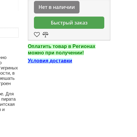
Нет в наличии
Быстрый заказ
Оплатить товар в Регионах
можно при получении!
нно
Условия доставки
о
тигриных
ости, в
омешать
троен
ое. Для
 пирата
антская
 и