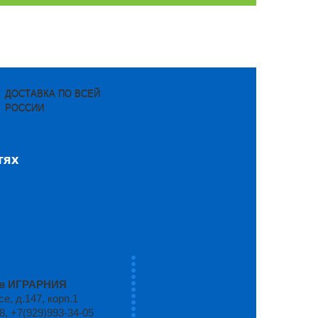
ДОСТАВКА ПО ВСЕЙ
РОССИИ
тях
ров ИГРАРНИЯ
, д.147, корп.1
8, +7(929)993-34-05