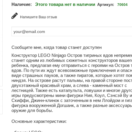
Наличие:
Этого товара нет в наличии
Артикул:
70604
Напишите Ваш отзыв
Сообщите мне, когда товар станет доступен
Конструктор LEGO Ninjago Остров тигриных вдов непреме
станет одним из любимых сюжетных конструкторов вашег
ребенка, предлагая ему отправиться с героями на Остров 
вдов. По пути их ждут всевозможные приключения и опасн
виде страшных пауков, а также пиратов, которые хотят п
ниндзя. На острове растут пальмы, на правой стороне пос
двухэтажный красивый храм, а слева - каменный мост с
лестницей. Также есть катапульта, ловушки и многое друг
игры предусмотрены мини фигурки Ния, Коул, Сэнсэй Ву и
Скиффи, Джинн-клинок с заточенным в нем Ллойдом и гиг
фигурка вооруженной Догшанк, а также разные аксессуары
оружие для борьбы.
Основные характеристики: