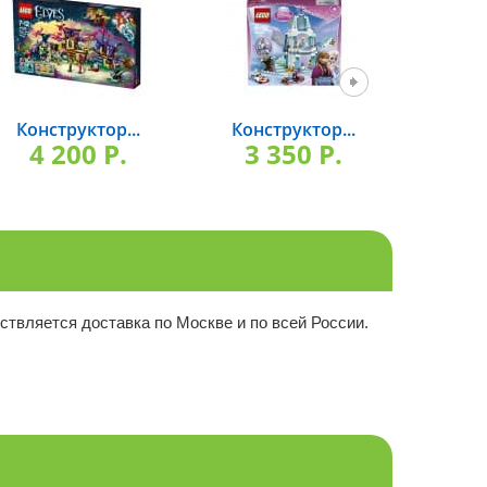
Конструктор...
Конструктор...
Конс
4 200 P.
3 350 P.
3 
ствляется доставка по Москве и по всей России.