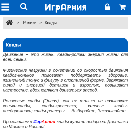
>
Ролики
>
Квады
Квады
Движение – это жизнь. Квады-ролики энергия жизни для
всей семьи.
Физические нагрузки в сочетании со скоростью движения
квадов-коньков помогают поддерживать здоровье,
жизненный тонус и фигуру в спортивной форме. Заряжают
силой и энергией детишек и взрослых, повышают
настроение, вдохновляют двигаться вперед.
Роликовые квады (Quads), как их только не называют:
коньки-квады; квады-кроссовки; хилисы; квады-
внедорожники; квады-роллеры … Выбирайте, Заказывайте.
Приглашаем в
Игр
Арнии
квады купить недорого. Доставка
по Москве и России!