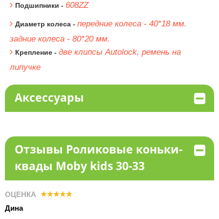
608ZZ
Подшипники -
передние колеса - 40*18 мм.
Диаметр колеса -
задние колеса - 80*20 мм.
две клипсы Autolock, ремень на
Крепление -
липучке
Аксессуары
Отзывы Роликовые коньки-
квады Moby kids 30-33
ОЦЕНКА
Дина