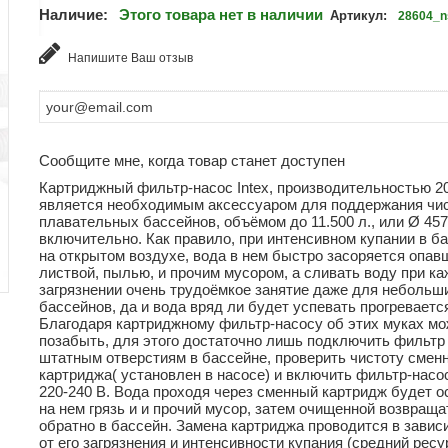
Наличие:
Этого товара нет в наличии
Артикул:
28604_n
Напишите Ваш отзыв
Сообщите мне, когда товар станет доступен
Картриджный фильтр-насос Intex, производительностью 200
является необходимым аксессуаром для поддержания чи
плавательных бассейнов, объёмом до 11.500 л., или Ø 457
включительно. Как правило, при интенсивном купании в б
на открытом воздухе, вода в нем быстро засоряется опав
листвой, пылью, и прочим мусором, а сливать воду при к
загрязнении очень трудоёмкое занятие даже для небольш
бассейнов, да и вода вряд ли будет успевать прогреваетс
Благодаря картриджному фильтр-насосу об этих муках м
позабыть, для этого достаточно лишь подключить фильтр
штатным отверстиям в бассейне, проверить чистоту смен
картриджа( установлен в насосе) и включить фильтр-насос
220-240 В. Вода проходя через сменный картридж будет 
на нем грязь и и прочий мусор, затем очищенной возвраща
обратно в бассейн. Замена картриджа проводится в завис
от его загрязнения и интенсивности купания (средний ресу