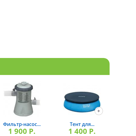
Фильтр-насос...
Тент для...
Фильт
1 900 P.
1 400 P.
3 