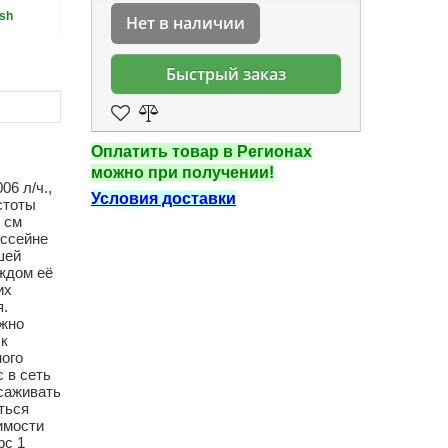
sh
Нет в наличии
Быстрый заказ
Оплатить товар в Регионах
можно при получении!
6 л/ч.,
Условия доставки
стоты
 см
ассейне
шей
аждом её
их
я.
ожно
 к
ного
 в сеть
осаживать
ться
имости
рс 1