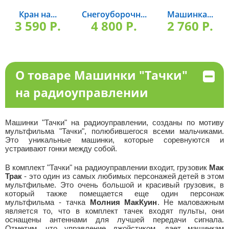
Кран на...
Снегоуборочн...
Машинка...
3 590 P.
4 800 P.
2 760 P.
О товаре Машинки "Тачки"
на радиоуправлении
Машинки "Тачки" на радиоуправлении, созданы по мотиву
мультфильма "Тачки", полюбившегося всеми мальчиками.
Это уникальные машинки, которые соревнуются и
устраивают гонки между собой.
В комплект "Тачки" на радиоуправлении входит, грузовик
Мак
Трак
- это один из самых любимых персонажей детей в этом
мультфильме. Это очень большой и красивый грузовик, в
который также помещается еще один персонаж
мультфильма - тачка
Молния МакКуин
. Не маловажным
является то, что в комплект тачек входят пульты, они
оснащены антеннами для лучшей передачи сигнала.
Отметим, что управление джойстиком, дает машинкам