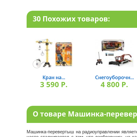
30 Похожих товаров:
Кран на...
Снегоуборочн...
3 590 P.
4 800 P.
О товаре Машинка-переве
Машинка-перевертыш на радиоуправлении являет
часто сталкивается с тем, что взобравшись на к