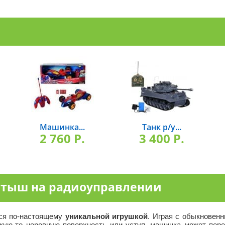
Машинка...
Танк р/у...
2 760 P.
3 400 P.
ртыш на радиоуправлении
ся по-настоящему
уникальной игрушкой
. Играя с обыкновен
акую-то неровную поверхность или уступ, машинка может пере