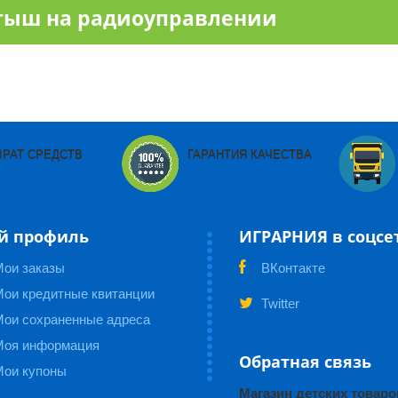
тыш на радиоуправлении
ВРАТ СРЕДСТВ
ГАРАНТИЯ КАЧЕСТВА
й профиль
ИГРАРНИЯ в соцсе
Мои заказы
ВКонтакте
ои кредитные квитанции
Twitter
Мои сохраненные адреса
Моя информация
Обратная связь
Мои купоны
Магазин детских това