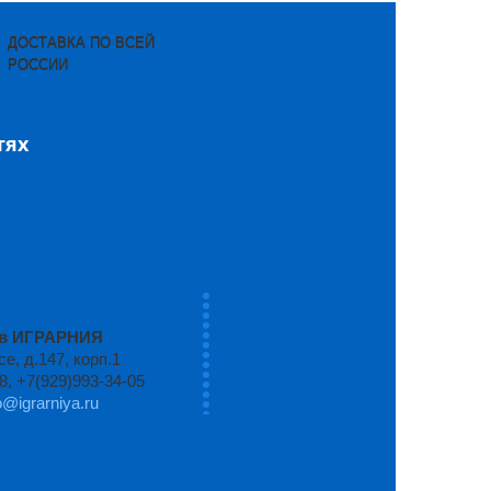
ДОСТАВКА ПО ВСЕЙ
РОССИИ
тях
ров ИГРАРНИЯ
, д.147, корп.1
8, +7(929)993-34-05
o@igrarniya.ru