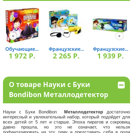
Обучающие...
Французские...
Французские...
1 972 P.
2 265 P.
1 939 P.
О товаре Науки с Буки
Bondibon Металлодетектор
Науки с Буки Bondibon
Металлодетектор
достаточно
интересный и увлекательный набор, который подойдет для
всех детей от 5 лет и старше. Эпоха пиратов и сокровищ
давно прошла, но это не означает, что нельзя
пофантазировать на эту тему и представить себя в роли