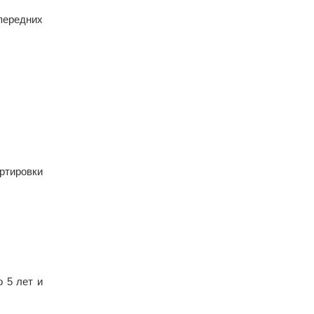
 передних
тировки
 5 лет и