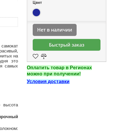
Цвет
Нет в наличии
Быстрый заказ
й самокат
асивый,
нитых на
одня это
ля самых
Оплатить товар в Регионах
можно при получении!
Условия доставки
– высота
прочный
олокном: