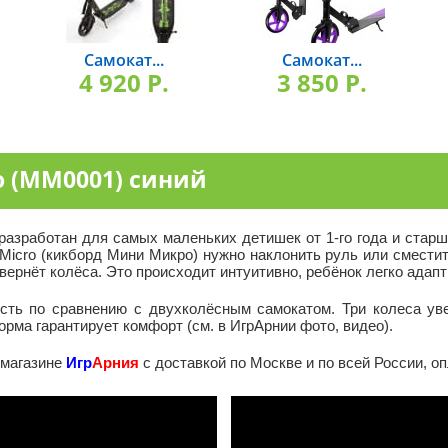
Самокат...
Самокат...
4 920 P.
3 850 P.
o (MM0001) синий
 разработан для самых маленьких детишек от 1-го года и старш
 Micro (кикборд Мини Микро) нужно наклонить руль или смести
вернёт колёса. Это происходит интуитивно, ребёнок легко адапт
сть по сравнению с двухколёсным самокатом. Три колеса ув
рма гарантирует комфорт (см. в ИгрАрнии фото, видео).
 магазине
Игр
Арния
с доставкой по Москве и по всей России, о