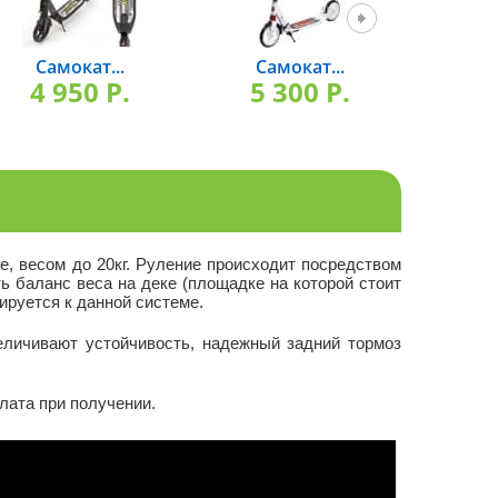
Самокат...
Самокат...
Са
4 950 P.
5 300 P.
5 
е, весом до 20кг. Руление происходит посредством
ть баланс веса на деке (площадке на которой стоит
ируется к данной системе.
еличивают устойчивость, надежный задний тормоз
плата при получении.