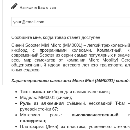
Напишите Ваш отзыв
Сообщите мне, когда товар станет доступен
Синий Scooter Mini Micro (MM0001) – легкий трехколесны
кикборд с прозрачными колесами. Компактный, кр
современный Scooter из серии самых популярных и знаме
весь мир самокатов от компании Micro Mobility! Сег
общепризнанный идеал детского летнего транспорта д
юных ездоков.
Характеристики самоката Micro Mini (MM0001) синий
:
Тип: самокат-кикборд для самых маленьких;
Модель: MM0001 (синий);
Руль из алюминия
cъёмный, нескладной T-bar 
рулевой стойки 67;
Материал рамы:
высококачественный 
полиуретан
;
Платформа (Дека) из пластика, усиленного стеклов