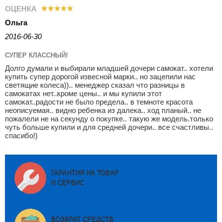
ОЦЕНКА
Ольга
2016-06-30
СУПЕР КЛАССНЫЙ!
Долго думали и выбирали младшей дочери самокат.. хотели
купить супер дорогой извесной марки.. но зацепили нас
светящие колеса)).. менеджер сказал что разницы в
самокатах нет..кроме цены.. и мы купили этот
самокат..радости не было предела.. в темноте красота
неописуемая.. видно ребенка из далека.. ход планый.. не
пожалели не на секунду о покупке.. такую же модель.только
чуть больше купили и для средней дочери.. все счастливы..
спасибо!)
ГАРАНТИЯ НА ТОВАР
И СЕРВИС
ВОЗВРАТ СРЕДСТВ