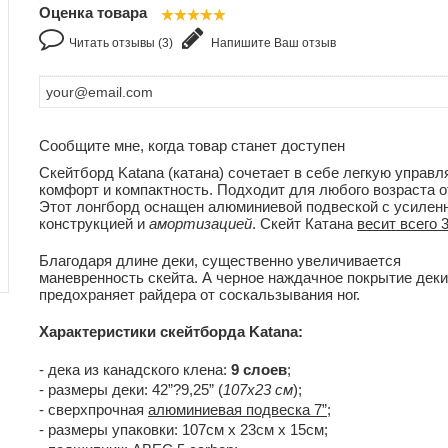
Оценка товара
Читать отзывы (3)
Напишите Ваш отзыв
Сообщите мне, когда товар станет доступен
Скейтборд Katana (катана) сочетает в себе легкую управл
комфорт и компактность. Подходит для любого возраста от
Этот лонгборд оснащен алюминиевой подвеской с усилен
конструкцией и
амортизацией
. Скейт Катана
весит всего 3,
Благодаря длине деки, существенно увеличивается
маневренность скейта. А черное наждачное покрытие деки
предохраняет райдера от соскальзывания ног.
Характеристики скейтборда Katana:
- дека из канадского клена:
9 слоев
;
- размеры деки: 42”?9,25” (
107х23 см
);
- сверхпрочная
алюминиевая подвеска 7”
;
- размеры упаковки: 107см x 23см x 15см;