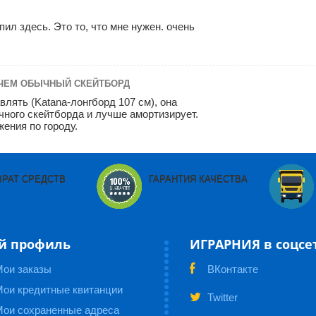
пил здесь. Это то, что мне нужен. очень
 ЧЕМ ОБЫЧНЫЙ СКЕЙТБОРД
лять (Katana-лонгборд 107 см), она
чного скейтборда и лучше амортизирует.
ения по городу.
ВРАТ СРЕДСТВ
ГАРАНТИЯ КАЧЕСТВА
й профиль
ИГРАРНИЯ в соцсе
Мои заказы
ВКонтакте
ои кредитные квитанции
Twitter
Мои сохраненные адреса