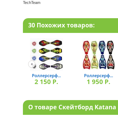
TechTeam
30 Похожих товаров:
Роллерсерф...
Роллерсерф...
2 150 P.
1 950 P.
О товаре Скейтборд Katana