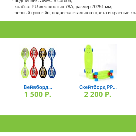
- подшипник: ABEC 5 carbon;
- колёса: PU жесткостью 78А, размер 70?51 мм;
- черный гриптэйп, подвеска стального цвета и красные ко
Вейвборд...
Скейтборд РР...
1 500 P.
2 200 P.