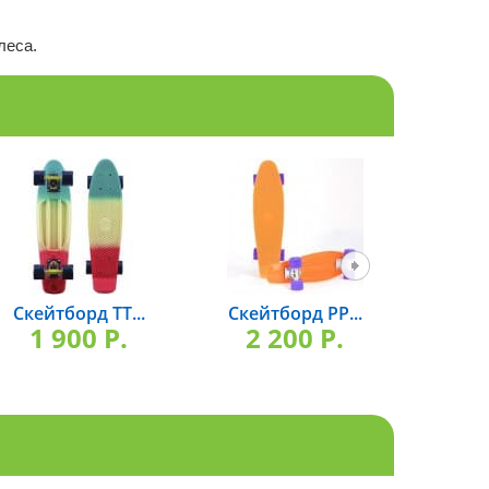
леса.
Скейтборд TT...
Скейтборд РР...
Скейт
1 900 P.
2 200 P.
2 