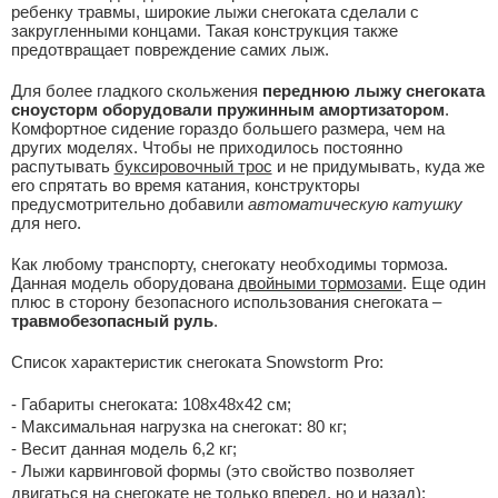
ребенку травмы, широкие лыжи снегоката сделали с
закругленными концами. Такая конструкция также
предотвращает повреждение самих лыж.
Для более гладкого скольжения
переднюю лыжу снегоката
сноусторм оборудовали пружинным амортизатором
.
Комфортное сидение гораздо большего размера, чем на
других моделях. Чтобы не приходилось постоянно
распутывать
буксировочный трос
и не придумывать, куда же
его спрятать во время катания, конструкторы
предусмотрительно добавили
автоматическую катушку
для него.
Как любому транспорту, снегокату необходимы тормоза.
Данная модель оборудована
двойными тормозами
. Еще один
плюс в сторону безопасного использования снегоката –
травмобезопасный руль
.
Список характеристик снегоката Snowstorm Pro:
- Габариты снегоката: 108х48х42 см;
- Maксимальная нагрузка на снегокат: 80 кг;
- Весит данная модель 6,2 кг;
- Лыжи карвинговой формы (это свойство позволяет
двигаться на снегокате не только вперед, но и назад);