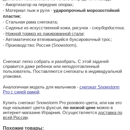
- Амортизатор на передних опорах;
- Материал лыж и руля -
ударопрочный морозостойкий
пластик
;
- Стальная рама снегоката;
- Сиденье из искусственной кожи, рисунок -
сноубордистка
;
-
Ножной тормоз из лакированной стали
;
- Автоматически втягивающийся буксировочный трос;
- Производство: Россия (Snowstorm).
Снегокат легко собрать и разобрать. С этой задачей
справится даже ребенок или неподготовленный
пользователь. Поставляются снегокаты в индивидуальной
упаковке.
Аналогичная модель для мальчиков -
снегокат Snowstorm
Pro с синей рамой
.
Купить снегокат Snowstorm Pro розового цвета, или как его
еще называют цвета
фуксия
,
по низкой цене
можно в
интернет-магазине Играрния. Осуществляется
доставка по
всей России
.
Похожие товары: