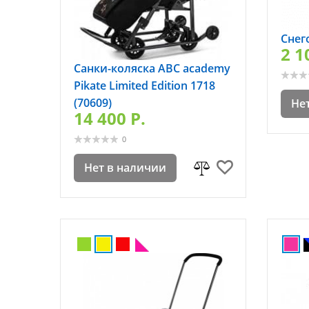
Снег
2 1
Санки-коляска ABC academy
Pikate Limited Edition 1718
(70609)
Не
14 400 P.
0
Нет в наличии