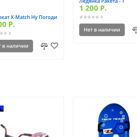
Ледянка Ракета - 1
1 200 P.
окат X-Match Ну Погоди
0
00 P.
Нет в наличии
0
т в наличии