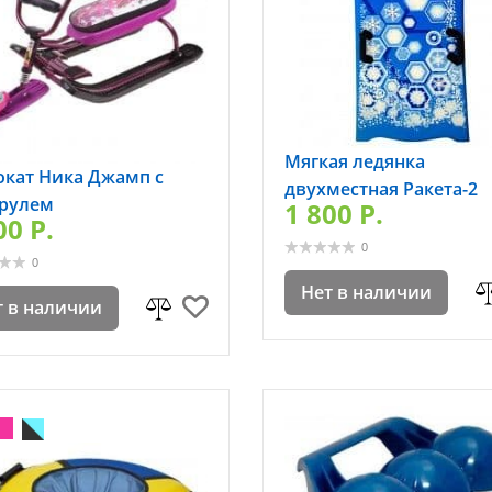
Мягкая ледянка
окат Ника Джамп с
двухместная Ракета-2
рулем
1 800 P.
00 P.
0
0
Нет в наличии
т в наличии