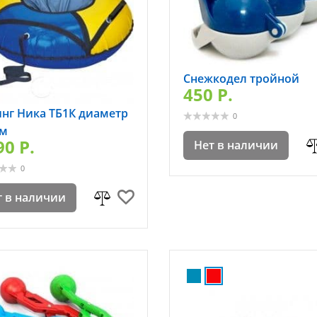
Снежкодел тройной
450 P.
нг Ника ТБ1К диаметр
0
см
90 P.
Нет в наличии
0
т в наличии