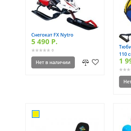
Снегокат FX Nytro
5 490 P.
Тюби
0
110 
1 9
Нет в наличии
Не