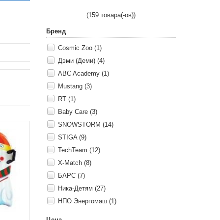
(159 товара(-ов))
Бренд
Cosmic Zoo (1)
Дэми (Деми) (4)
ABC Academy (1)
Mustang (3)
RT (1)
Baby Care (3)
SNOWSTORM (14)
STIGA (9)
TechTeam (12)
X-Match (8)
БАРС (7)
Ника-Детям (27)
НПО Энергомаш (1)
Цена