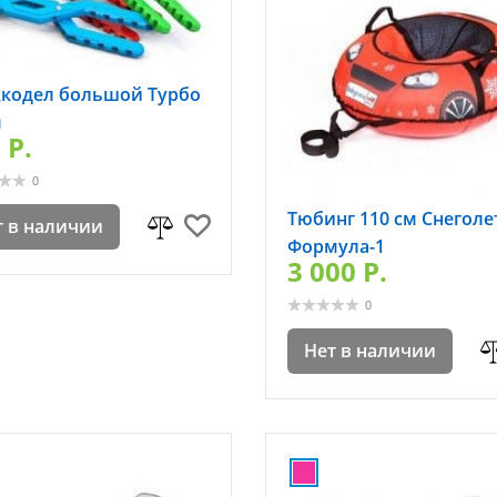
кодел большой Турбо
м
 P.
0
Тюбинг 110 см Снеголе
т в наличии
Формула-1
3 000 P.
0
Нет в наличии