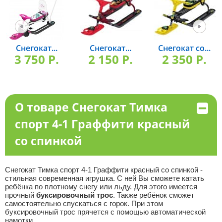
Снегокат...
Снегокат...
Снегокат со...
3 750 P.
2 150 P.
2 350 P.
О товаре Снегокат Тимка
спорт 4-1 Граффити красный
со спинкой
Снегокат Тимка спорт 4-1 Граффити красный со спинкой -
стильная современная игрушка. С ней Вы сможете катать
ребёнка по плотному снегу или льду. Для этого имеется
прочный
буксировочный трос
. Также ребёнок сможет
самостоятельно спускаться с горок. При этом
буксировочный трос прячется с помощью автоматической
намотки.