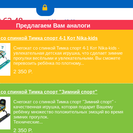
9-63-48
пн.-пт.: с 9:00 до 18:00
Предлагаем Вам аналоги
3-34-05
сб., вс.: выходной
Перезвонить Вам?
со спинкой Тимка спорт 4-1 Кот Nika-kids
Снегокат со спинкой Тимка спорт 4-1 Кот Nika-kids -
увлекательная детская игрушка, что сделает зимние
прогулки весёлыми и увлекательными. Вы сможете
перевозить ребёнка по плотному...
ла
Для мам и малышей
2 350 P.
 со спинкой Тимка спорт "Зимний спорт"
Снегокат со спинкой Тимка спорт "Зимний спорт" -
качественная игрушка, которая подарит Вашему
ребёнку множество положительных эмоций во время
зимних прогулок.
4 500 P.
Технические...
 желтый
2 350 P.