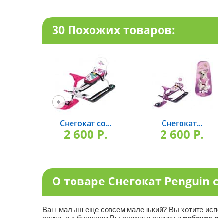
30 Похожих товаров:
Снегокат со...
Снегокат...
2 600 P.
2 600 P.
О товаре Снегокат Penguin 
Ваш малыш еще совсем маленький? Вы хотите испол
санки, а в будущем Вы сложите спинку и
ребенок с