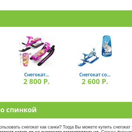
Снегокат...
Снегокат со...
2 800 P.
2 600 P.
со спинкой
ьзовать снегокат как санки? Тогда Вы можете купить снегокат
может кататься на снегокате самостоятельно
. Спинка фиксир