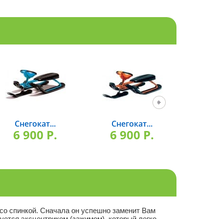
Снегокат...
Снегокат...
Снег
6 900 P.
6 900 P.
8 
 со спинкой. Сначала он успешно заменит Вам
уется эксцентриком (зажимом), который легко