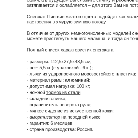
затягивается и ослабляется – для этого Вам не п
Снегокат Пингвин желтого цвета подойдет как маль
настроения в хмурую зимнюю погоду.
В отличие от других немногочисленных моделей сне
можете пристегнуть Вашего малыша, и тогда он точн
Полный
список характеристик
снегоката:
- размеры: 112,5х27,5х48,5 см;
- вес: 5,5 кг (с упаковкой - 6 кг);
- лыжи из ударопрочного морозостойкого пластика;
- материал рамы:
алюминий
;
- допустимая нагрузка: 100 кг;
- ножной
тормоз из стали
;
- складная спинка;
- ограничитель поворота руля;
- мягкое сидение из искусственной кожи;
-
амортизатор
на передней лыже;
- гарантия: 6 месяцев;
- страна производства: Россия.