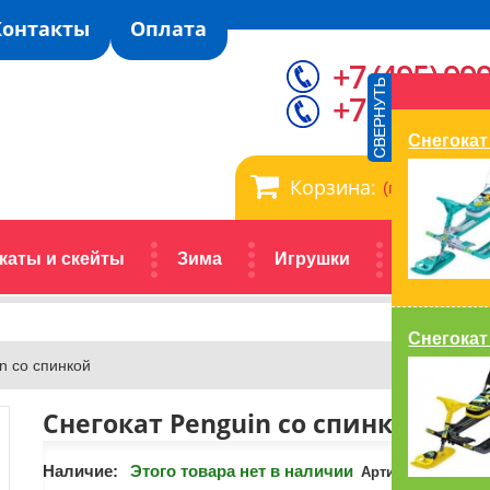
Контакты
Оплата
+7 (495) 99
+7 (929) 99
Снегокат 
Корзина:
(пусто)
каты и скейты
Зима
Игрушки
Автокрес
Снегокат
n со спинкой
Снегокат Penguin со спинкой
Наличие:
Этого товара нет в наличии
Артикул:
Penguin