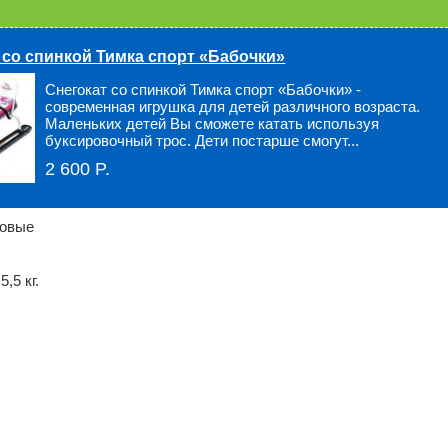
Нет в наличии
 со спинкой Тимка спорт «Бабочки»
Быстрый заказ
Снегокат со спинкой Тимка спорт «Бабочки» -
современная игрушка для детей различного возраста.
Маленьких детей Вы сможете катать используя
буксировочный трос. Дети постарше смогут...
Оплатить товар в Регионах
детей от
2 600 P.
дения
можно при получении!
Условия доставки
новые
5,5 кг.