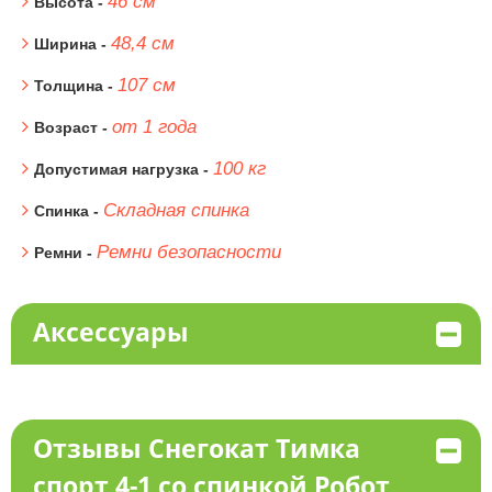
46 см
Высота -
48,4 см
Ширина -
107 см
Толщина -
от 1 года
Возраст -
100 кг
Допустимая нагрузка -
Складная спинка
Спинка -
Ремни безопасности
Ремни -
Аксессуары
Отзывы Снегокат Тимка
спорт 4-1 со спинкой Робот