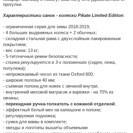
прогулки.
Характеристики санок - коляски Pikate Limited Edition
:
- ограниченная серия для зимы 2018-2019;
- 4 больших выдвижных колеса + 2 обычных;
- складная стальная рама с двухслойным лакированным
покрытием;
- вес санок: 13 кг;
- 5-титочечные ремни безопасности;
-
спинка регулируется в 3-х положениях
(сидея, лежа,
полулежа);
- непромокаемый чехол из ткани Oxford 600;
- широкие полозья 40 мм;
- съемная попона для ножек с овчиной внутри;
- внутренний меховой матрасик и варежки - на 70% из
овчины;
-
перекидная ручка-толкатель с кожаной отделкой
;
- эффектный белый мех на капюшоне и попоне;
- регулируемая подножка;
- сумка для мамы в комплекте;
- звезды и логотипы вышиты объемными