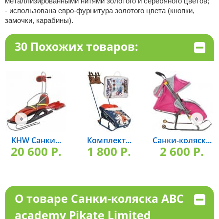
металлизированными нитями золотого и серебяного цветов;
- использована евро-фурнитура золотого цвета (кнопки,
замочки, карабины).
30 Похожих товаров:
KHW Санки...
Комплект...
Санки-коляск...
20 600 P.
1 800 P.
2 600 P.
О товаре Санки-коляска ABC
academy Pikate Limited