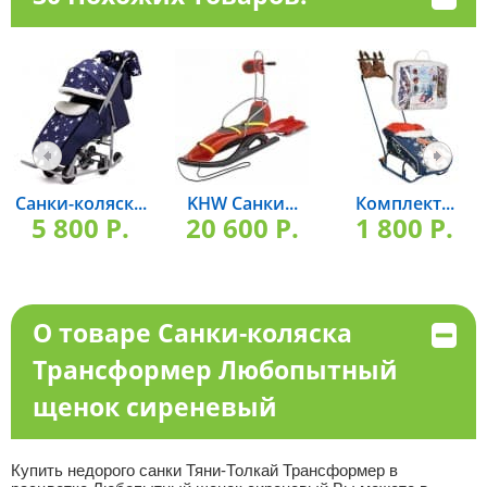
Санки-коляск...
KHW Санки...
Комплект...
5 800 P.
20 600 P.
1 800 P.
О товаре Санки-коляска
Трансформер Любопытный
щенок сиреневый
Купить недорого санки Тяни-Толкай Трансформер в