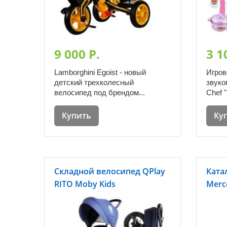
9 000 P.
3 1
Lamborghini Egoist - новый
Игров
детский трехколесный
звуко
велосипед под брендом...
Chef "
Купить
Ку
Складной велосипед QPlay
Катал
RITO Moby Kids
Merc