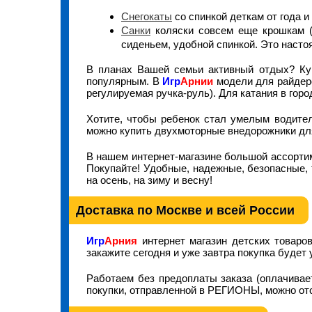
Снегокаты
со спинкой деткам от года 
Санки
коляски совсем еще крошкам (
сиденьем, удобной спинкой. Это наст
В планах Вашей семьи активный отдых? Ку
популярным. В
Игр
Арнии
модели для райдеро
регулируемая ручка-руль). Для катания в гор
Хотите, чтобы ребенок стал умелым водите
можно купить двухмоторные внедорожники для
В нашем интернет-магазине большой ассортим
Покупайте! Удобные, надежные, безопасные, 
на осень, на зиму и весну!
Доставка по Москве и всей России
Игр
Арния
интернет магазин детских товаро
закажите сегодня и уже завтра покупка будет 
Работаем без предоплаты заказа (оплачивае
покупки, отправленной в РЕГИОНЫ, можно от