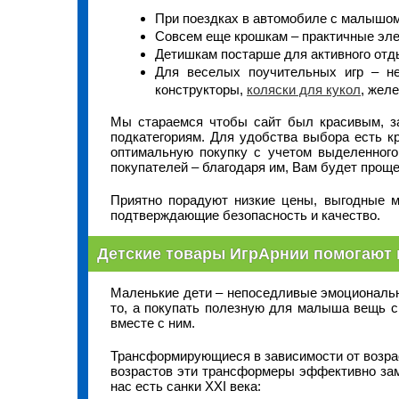
При поездках в автомобиле с малышо
Совсем еще крошкам – практичные эле
Детишкам постарше для активного отды
Для веселых поучительных игр – н
конструкторы,
коляски для кукол
, жел
Мы стараемся чтобы сайт был красивым, за
подкатегориям. Для удобства выбора есть к
оптимальную покупку с учетом выделенног
покупателей – благодаря им, Вам будет проще
Приятно порадуют низкие цены, выгодные м
подтверждающие безопасность и качество.
Детские товары ИгрАрнии помогают
Маленькие дети – непоседливые эмоциональны
то, а покупать полезную для малыша вещь 
вместе с ним.
Трансформирующиеся в зависимости от возрас
возрастов эти трансформеры эффективно зам
нас есть санки XXI века: