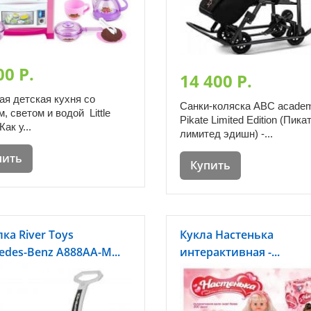
00 P.
14 400 P.
ая детская кухня со
Санки-коляска ABC acade
м, светом и водой Little
Pikate Limited Edition (Пика
Как у...
лимитед эдишн) -...
пить
Купить
ка River Toys
Кукла Настенька
edes-Benz A888AA-M...
интерактивная -...