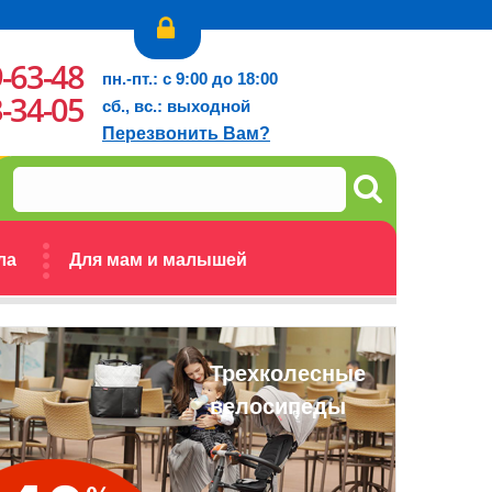
9-63-48
пн.-пт.: с 9:00 до 18:00
3-34-05
сб., вс.: выходной
Перезвонить Вам?
ла
Для мам и малышей
Трехколесные
велосипеды