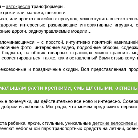
м –
автокресла
трансформеры.
ктрокачели, манежи, шезлонги.
ха, или просто спокойных прогулок, можно купить высокотехно
едорогие интересные развивающие интерактивные игрушки,
езные дороги, радиоуправляемые модели…
поминающимся – с простой, интуитивно понятной навигацией.
расочные фото, интересные видео, подробные обзоры, содер
о бюджета, на общих товарных страницах можно сравнить мо
 сориентироваться; также, как и оставленный Вами отзыв кому-
ежсезонные и праздничные скидки. Вся представленная про
 малышам расти крепкими, смышлеными, активн
е почемучки, им действительно все ново и интересно. Соверша
с добром и любовью. Мы рады, что можем предложить первый 
та ребенка, яркие, стильные, уникальные
детские велосипеды 
еняют небольшой парк транспортных средств на летний, осенн