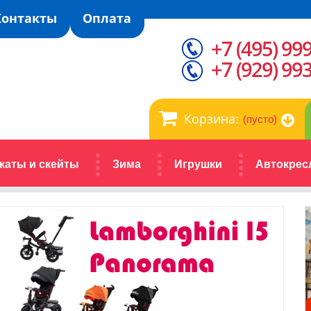
Контакты
Оплата
+7 (495) 99
+7 (929) 99
Корзина:
(пусто)
каты и скейты
Зима
Игрушки
Автокрес