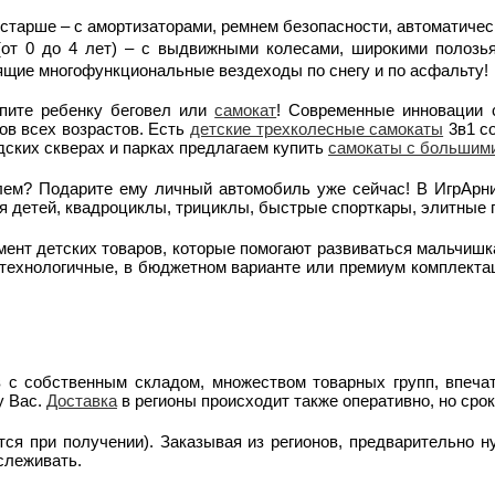
и старше – с амортизаторами, ремнем безопасности, автоматич
от 0 до 4 лет) – с выдвижными колесами, широкими полозь
оящие многофункциональные вездеходы по снегу и по асфальту!
пите ребенку беговел или
самокат
! Современные инновации 
в всех возрастов. Есть
детские трехколесные самокаты
3в1 с
одских скверах и парках предлагаем купить
самокаты с большим
лем? Подарите ему личный автомобиль уже сейчас! В ИгрАр
 детей, квадроциклы, трициклы, быстрые спорткары, элитные 
ент детских товаров, которые помогают развиваться мальчишк
технологичные, в бюджетном варианте или премиум комплектац
в с собственным складом, множеством товарных групп, впеч
у Вас.
Доставка
в регионы происходит также оперативно, но срок
тся при получении). Заказывая из регионов, предварительно н
слеживать.