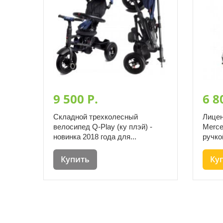
9 500 P.
6 8
Складной трехколесный
Лицен
велосипед Q-Play (ку плэй) -
Merce
новинка 2018 года для...
ручко
Купить
Ку
Интернет-магазин детских в