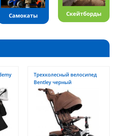
Скейтборды
Самокаты
ademy
Трехколесный велосипед
Bentley черный