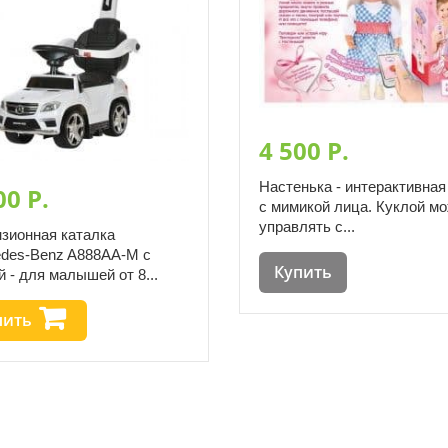
4 500 P.
Настенька - интерактивная
00 P.
с мимикой лица. Куклой м
управлять с...
зионная каталка
des-Benz A888AA-M с
Купить
й - для малышей от 8...
пить
елосипедов и самокатов Играрния