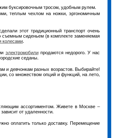
еским буксировочным тросом, удобным рулем.
ями, теплым чехлом на ножки, эргономичным
сделали этот традиционный транспорт очень
о съемным сиденьем (в комплекте заменяемая
и колесами
.
нии
электромобили
продаются недорого. У нас
городские седаны.
ам и девчонкам разных возрастов. Выбирайте!
ии, со множеством опций и функций, на лето,
атляющим ассортиментом. Живете в Москве –
 зависит от удаленности.
ужно оплатить только доставку. Перемещение