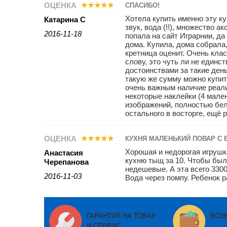
ОЦЕНКА
СПАСИБО!
Хотела купить именно эту кух
Катарина С
звук, вода (!!), множество а
2016-11-18
попала на сайт Играрнии, да
дома. Купила, дома собрала, 
кретница оценит. Очень кла
слову, это чуть ли не един
достоинствами за такие день
такую же сумму можно купит
очень важным наличие реали
некоторые наклейки (4 мале
изображений, полностью белы
остального в восторге, ещё 
ОЦЕНКА
КУХНЯ МАЛЕНЬКИЙ ПОВАР С 
Хорошая и недорогая игрушк
Анастасия
кухню тыщ за 10. Чтобы был
Черепанова
недешевые. А эта всего 3300
2016-11-03
Вода через помпу. Ребенок 
ГАРАНТИЯ НА ТОВАР
ВОЗ
И СЕРВИС