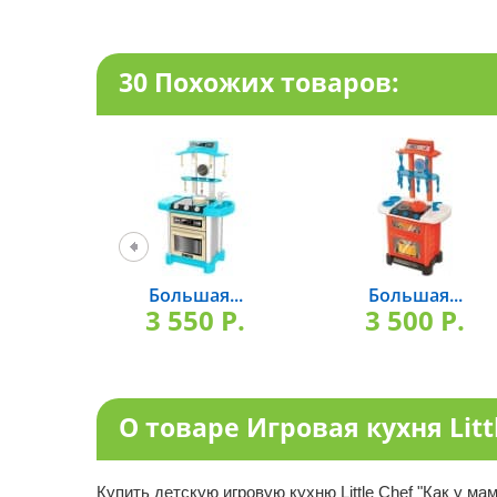
30 Похожих товаров:
Большая...
Большая...
3 550 P.
3 500 P.
О товаре Игровая кухня Litt
Купить детскую игровую кухню Little Chef "Как у ма