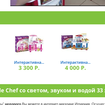
Интерактивна...
Интерактивна...
3 300 P.
4 000 P.
le Chef со светом, звуком и водой 3
мы"
недорого
Вы можете в интернет-магазине Играрния. Осуще