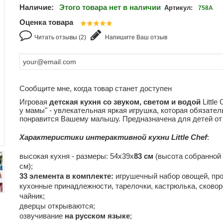
Наличие:
Этого товара нет в наличии
Артикул:
758А
Оценка товара
Читать отзывы (2)
Напишите Ваш отзыв
Сообщите мне, когда товар станет доступен
Игровая
детская кухня со звуком, светом и водой
Little 
у мамы" - увлекательная яркая игрушка, которая обязател
понравится Вашему малышу. Предназначена для детей от 
Характеристики интерактивной кухни Little Chef
:
высокая кухня - размеры: 54х39х
83 см
(высота собранной 
см);
33 элемента в комплекте:
игрушечный набор овощей, пр
кухонные принадлежности, тарелочки, кастрюлька, сковор
чайник;
дверцы открываются;
озвучивание
на русском языке
;