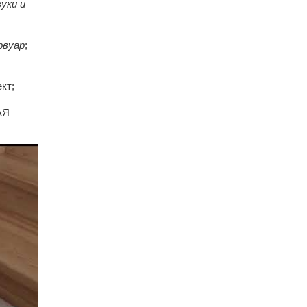
уки и
рвуар
;
кт;
АЯ