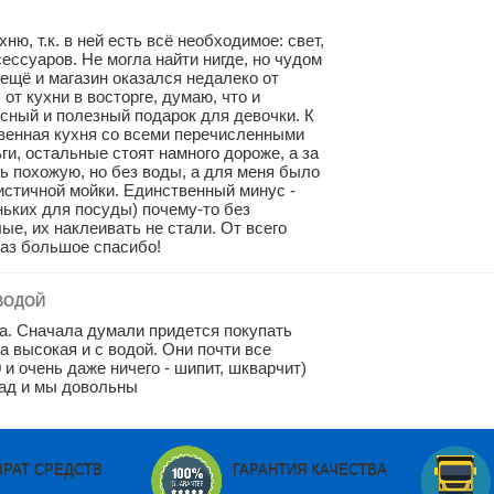
ню, т.к. в ней есть всё необходимое: свет,
ксессуаров. Не могла найти нигде, но чудом
 ещё и магазин оказался недалеко от
от кухни в восторге, думаю, что и
ссный и полезный подарок для девочки. К
ственная кухня со всеми перечисленными
ги, остальные стоят намного дороже, а за
ь похожую, но без воды, а для меня было
стичной мойки. Единственный минус -
ньких для посуды) почему-то без
е, их наклеивать не стали. От всего
раз большое спасибо!
ВОДОЙ
а. Сначала думали придется покупать
а высокая и с водой. Они почти все
 и очень даже ничего - шипит, шкварчит)
рад и мы довольны
ВРАТ СРЕДСТВ
ГАРАНТИЯ КАЧЕСТВА