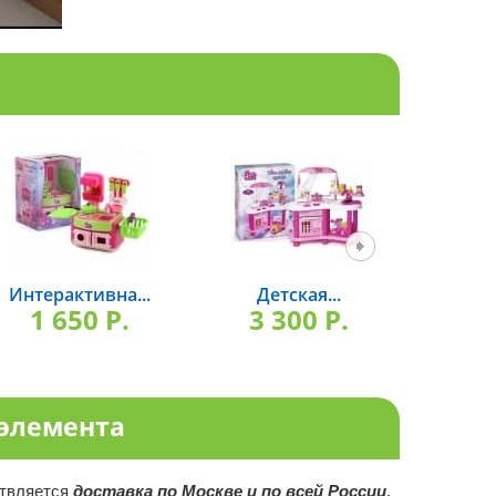
Интерактивна...
Детская...
Де
1 650 P.
3 300 P.
3 
3 элемента
ствляется
доставка по Москве и по всей России
.