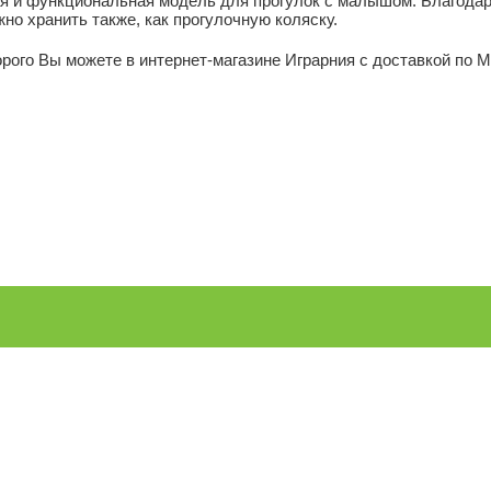
ная и функциональная модель для прогулок с малышом. Благодар
но хранить также, как прогулочную коляску.
орого Вы можете в интернет-магазине Играрния с доставкой по М