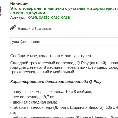
Наличие:
Этого товара нет в наличии с указанными характерист
но есть с другими
Артикул:
QA6R, QA6BJ, QA6J, QA6B
Напишите Ваш отзыв
Сообщите мне, когда товар станет доступен
Складной трехколесный велосипед Q-Play (ку плэй) - нови
года для детей от 8 месяцев. Первый по-настоящему скла
трехколесник, легкий и мобильный.
Характеристики детского велосипеда Q-Play
:
- надувные камерные колеса: 10 и 8 дюймов;
- вес велосипеда: 9,7 кг;
- двойная складная рама;
- габариты велосипеда (Длина х Ширина х Высота): 105 х 4
см;
- габариты сложенного велосипеда (Длина х Ширина х Выс