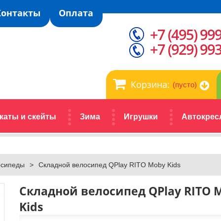
Контакты
Оплата
+7 (495) 99
+7 (929) 99
Корзина:
(пусто)
каты и скейты
Зима
Игрушки
Автокрес
осипеды
>
Складной велосипед QPlay RITO Moby Kids
Складной велосипед QPlay RITO 
Kids