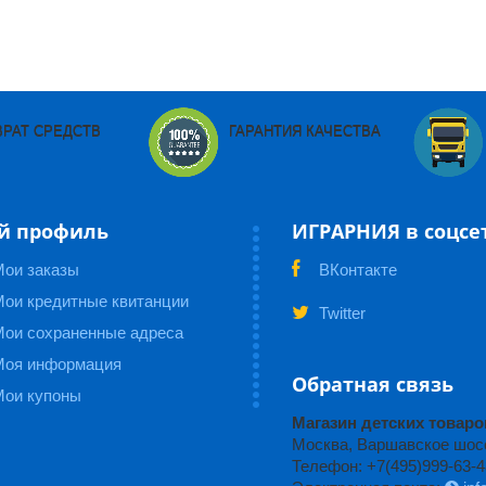
ВРАТ СРЕДСТВ
ГАРАНТИЯ КАЧЕСТВА
й профиль
ИГРАРНИЯ в соцсе
Мои заказы
ВКонтакте
ои кредитные квитанции
Twitter
Мои сохраненные адреса
Моя информация
Обратная связь
Мои купоны
Магазин детских това
Москва, Варшавское шоссе
Телефон: +7(495)999-63-4