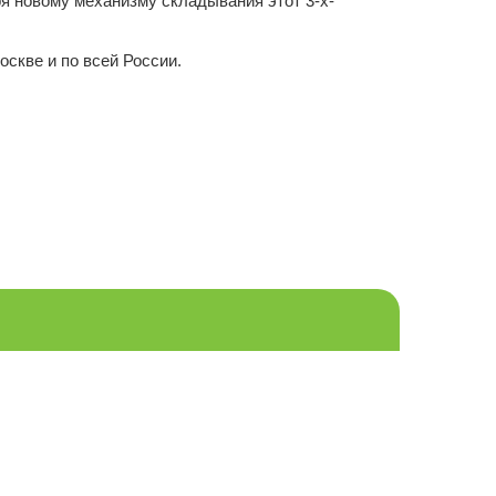
я новому механизму складывания этот 3-х-
оскве и по всей России.