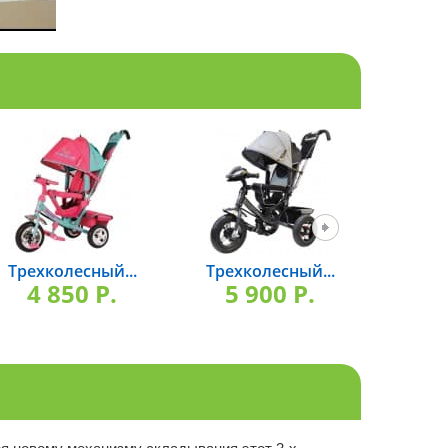
Трехколесный...
Трехколесный...
Вел
4 850 P.
5 900 P.
7 