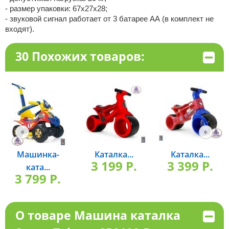
- размер упаковки: 67х27х28;
- звуковой сигнал работает от 3 батарее АА (в комплект не
входят).
30 Похожих товаров:
Машинка-
Каталка...
Каталка...
3 199 P.
3 399 P.
ката...
3 799 P.
О товаре Машина каталка