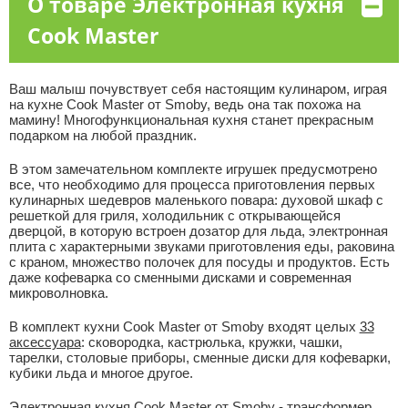
О товаре Электронная кухня
Cook Master
Ваш малыш почувствует себя настоящим кулинаром, играя
на кухне Cook Master от Smoby, ведь она так похожа на
мамину! Многофункциональная кухня станет прекрасным
подарком на любой праздник.
В этом замечательном комплекте игрушек предусмотрено
все, что необходимо для процесса приготовления первых
кулинарных шедевров маленького повара: духовой шкаф с
решеткой для гриля, холодильник с открывающейся
дверцой, в которую встроен дозатор для льда, электронная
плита с характерными звуками приготовления еды, раковина
с краном, множество полочек для посуды и продуктов. Есть
даже кофеварка со сменными дисками и современная
микроволновка.
В комплект кухни Cook Master от Smoby входят целых
33
аксессуара
: сковородка, кастрюлька, кружки, чашки,
тарелки, столовые приборы, сменные диски для кофеварки,
кубики льда и многое другое.
Электронная кухня Cook Master от Smoby - трансформер,