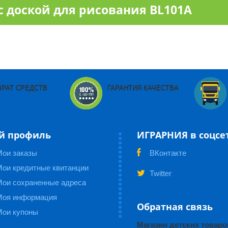
 доской для рисования BL101A
ВРАТ СРЕДСТВ
ГАРАНТИЯ КАЧЕСТВА
й профиль
ИГРАРНИЯ в соцсе
Мои заказы
ВКонтакте
ои кредитные квитанции
Twitter
Мои сохраненные адреса
Моя информация
Обратная связь
Мои купоны
Магазин детских това