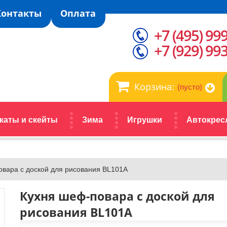
Контакты
Оплата
+7 (495) 99
+7 (929) 99
Корзина:
(пусто)
каты и скейты
Зима
Игрушки
Автокрес
вара с доской для рисования BL101A
Кухня шеф-повара с доской для
рисования BL101A