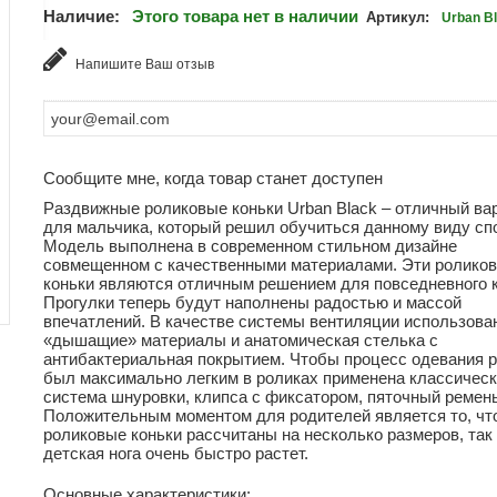
Наличие:
Этого товара нет в наличии
Артикул:
Urban B
Напишите Ваш отзыв
Сообщите мне, когда товар станет доступен
Раздвижные роликовые коньки Urban Black – отличный ва
для мальчика, который решил обучиться данному виду сп
Модель выполнена в современном стильном дизайне
совмещенном с качественными материалами. Эти ролико
коньки являются отличным решением для повседневного к
Прогулки теперь будут наполнены радостью и массой
впечатлений. В качестве системы вентиляции использова
«дышащие» материалы и анатомическая стелька с
антибактериальная покрытием. Чтобы процесс одевания 
был максимально легким в роликах применена классичес
система шнуровки, клипса с фиксатором, пяточный ремень
Положительным моментом для родителей является то, чт
роликовые коньки рассчитаны на несколько размеров, так 
детская нога очень быстро растет.
Основные характеристики: