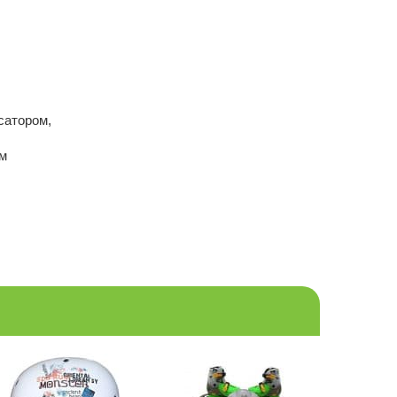
сатором,
ым