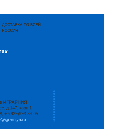
ДОСТАВКА ПО ВСЕЙ
РОССИИ
тях
ров ИГРАРНИЯ
, д.147, корп.1
8, +7(929)993-34-05
o@igrarniya.ru