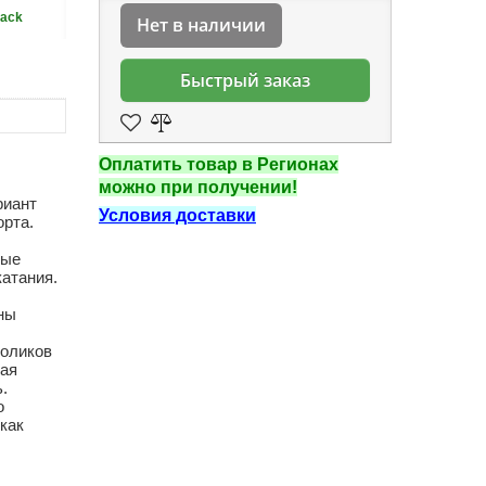
lack
Нет в наличии
Быстрый заказ
Оплатить товар в Регионах
можно при получении!
риант
Условия доставки
орта.
вые
атания.
ны
роликов
кая
.
о
как