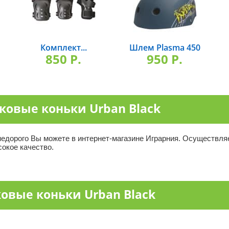
Комплект...
Шлем Plasma 450
850 P.
950 P.
ковые коньки Urban Black
едорого Вы можете в интернет-магазине Играрния. Осуществляе
сокое качество.
вые коньки Urban Black