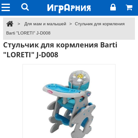
>
Для мам и малышей
>
Стульчик для кормления
Barti "LORETI" J-D008
Стульчик для кормления Barti
"LORETI" J-D008