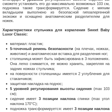
сможете установить его до максимально возможных 103 см,
подножка также трансформируется. Сидение с мягким
вкладышем выполнено из безопасной гипоалергенной
экокожи и оснащено анатомическим разделителем для
ножек.
Характеристики стульчика для кормления Sweet Baby
Luxor Classic:
материал: пластик;
5-точечный ремень безопасности
(на плечах, ножках,
животике) и анатомическая вставка для разделения ног;
столешница может быть зафиксирована в 3 положениях.
Она легко снимается, ее можно хранить, закрепляя на
задних ножках стульчика;
на поверхности столешницы имеется 2 углубления для
стаканчиков;
защитная накладка на поднос;
5 уровней регулирования высоты сидения
(max 103
см);
сидение имеет
3 позиции наклона
спинки (max угол
наклона 170°С);
подножка трансформируется: имеет
3 позиции наклона