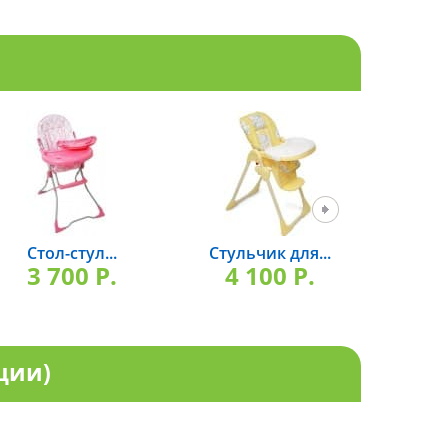
Стол-стул...
Стульчик для...
Стуль
3 700 P.
4 100 P.
2 
ации)