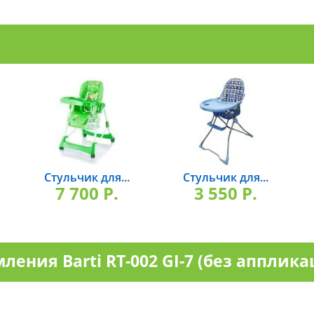
Стульчик для...
Стульчик для...
7 700 P.
3 550 P.
ления Barti RT-002 GI-7 (без апплик