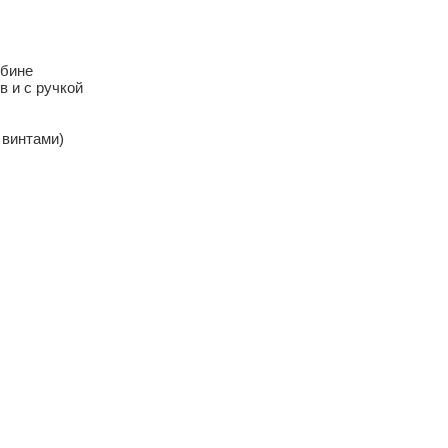
убине
в и с ручкой
 винтами)