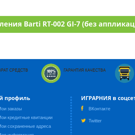
ния Barti RT-002 GI-7 (без апплика
ВРАТ СРЕДСТВ
ГАРАНТИЯ КАЧЕСТВА
й профиль
ИГРАРНИЯ в соцсе
Мои заказы
ВКонтакте
ои кредитные квитанции
Twitter
Мои сохраненные адреса
Моя информация