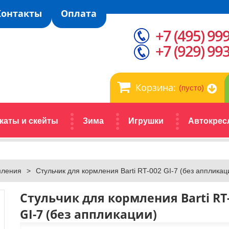
Контакты
Оплата
+7 (495) 99
+7 (929) 99
Корзина:
(пусто)
каты и скейты
Зима
Игрушки
Автокрес
мления
>
Стульчик для кормления Barti RT-002 GI-7 (без аппликац
Стульчик для кормления Barti RT
GI-7 (без аппликации)