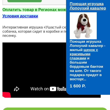
Поющая игрушка
Лопоухий кавалер
Оплатить товар в Регионах можно при получении!
Условия доставки
Интерактивная игрушка «Ушастый сюрприз» - новогодняя
собачка, которая сидит в коробке и поет «Новогоднюю»
песенку.
Поющая игрушка
Лопоухий кавалер -
милый
щенок с
красивыми
глазками
и
большим
бордовым бантом
на шее. От такого
подарка придет в
восторг...
1 600 P.