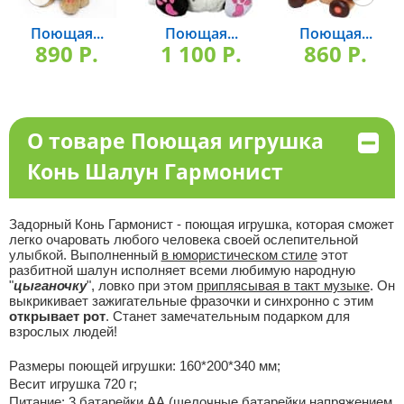
Поющая...
Поющая...
Поющая...
890 P.
1 100 P.
860 P.
О товаре Поющая игрушка
Конь Шалун Гармонист
Задорный Конь Гармонист - поющая игрушка, которая сможет
легко очаровать любого человека своей ослепительной
улыбкой. Выполненный
в юмористическом стиле
этот
разбитной шалун исполняет всеми любимую народную
"
цыганочку
", ловко при этом
приплясывая в такт музыке
. Он
выкрикивает зажигательные фразочки и синхронно с этим
открывает рот
. Станет замечательным подарком для
взрослых людей!
Размеры поющей игрушки: 160*200*340 мм;
Весит игрушка 720 г;
Питание: 3 батарейки АА (щелочные батарейки напряжением