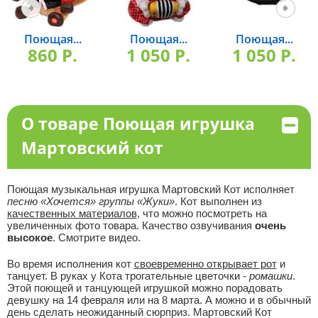
Поющая...
Поющая...
Поющая...
860 P.
1 050 P.
1 050 P.
О товаре Поющая игрушка
Мартовский кот
Поющая музыкальная игрушка Мартовский Кот исполняет
песню «Хочется» группы «Жуки»
. Кот выполнен из
качественных материалов
, что можно посмотреть на
увеличенных фото товара. Качество озвучивания
очень
высокое
. Смотрите видео.
Во время исполнения кот
своевременно открывает рот
и
танцует. В руках у Кота трогательные цветочки -
ромашки
.
Этой поющей и танцующей игрушкой можно порадовать
девушку на 14 февраля или на 8 марта. А можно и в обычный
день сделать неожиданный сюрприз. Мартовский Кот