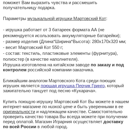
поможет Вам выразить чувства и рассмешить
получательницу подарка.
Параметры
музыкальной игрушки Мартовский Кот
:
- игрушка работает от 3 батареек формата АА (не
рекомендуется исользовать аккумуляторные батарейки);
- размер изделия (Длина*Ширина*Высота): 280x170x320 мм;
- весит Мартовский Кот 550 г;
- состав: текстиль, пластиковые элементы (фурнитура),
полиэстер (в качестве наполнителя).
Игрушка изготовлена на китайском заводе
по заказу и под
контролем
российской компании-заказчика.
Ближайшим аналогом Мартовского Кота среди поющих
игрушек является
поющая игрушка Перчик Гринго
, который
зажигательно танцует под песню «Кукарача».
Купить поющую игрушку Мартовский Кот Вы можете в нашем
интернет-магазине
по низкой цене
и быть уверенными в ее
оригинальности
и надлежащем качестве. Самостоятельно
проверить качество товара Вы всегда можете при получении
перед оплатой. Магазин Играрния осуществляет
доставку
по всей России
в любой город.