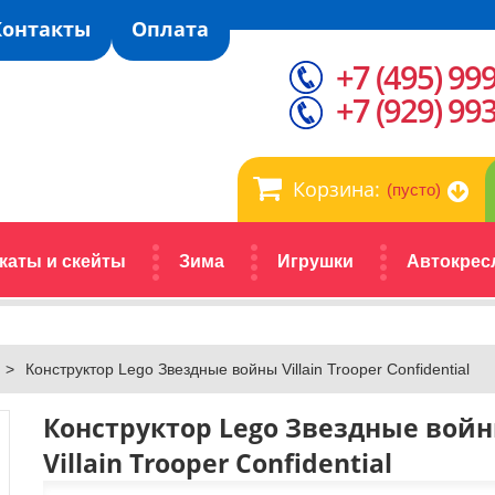
Контакты
Оплата
+7 (495) 99
+7 (929) 99
Корзина:
(пусто)
каты и скейты
Зима
Игрушки
Автокрес
>
Конструктор Lego Звездные войны Villain Trooper Confidential
Конструктор Lego Звездные вой
Villain Trooper Confidential