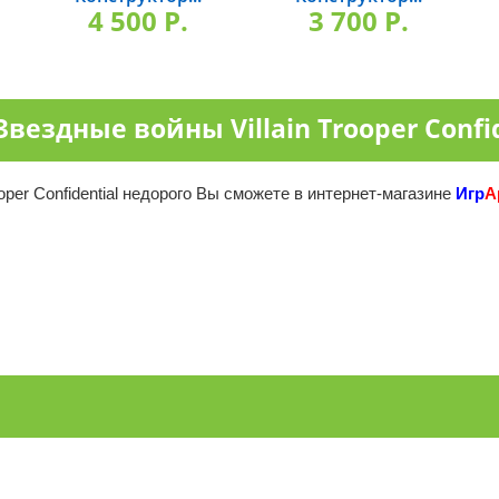
4 500 P.
3 700 P.
вездные войны Villain Trooper Confid
oper Confidential недорого Вы сможете в интернет-магазине
Игр
А