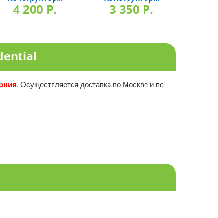
4 200 P.
3 350 P.
3 
ential
рния
. Осуществляется доставка по Москве и по