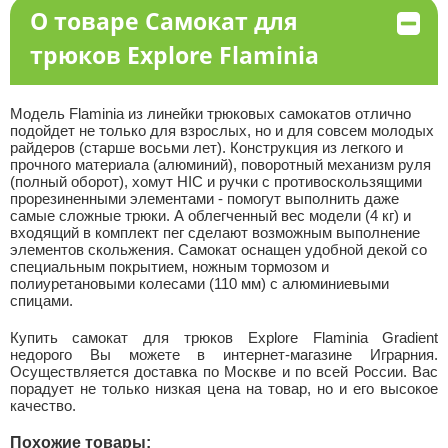
О товаре Самокат для
трюков Explore Flaminia
Модель Flaminia из линейки трюковых самокатов отлично
подойдет не только для взрослых, но и для совсем молодых
райдеров (старше восьми лет). Конструкция из легкого и
прочного материала (алюминий), поворотный механизм руля
(полный оборот), хомут HIC и ручки с противоскользящими
прорезиненными элементами - помогут выполнить даже
самые сложные трюки. А облегченный вес модели (4 кг) и
входящий в комплект пег сделают возможным выполнение
элементов скольжения. Самокат оснащен удобной декой со
специальным покрытием, ножным тормозом и
полиуретановыми колесами (110 мм) с алюминиевыми
спицами.
Купить самокат для трюков Explore Flaminia Gradient
недорого Вы можете в интернет-магазине Играрния.
Осуществляется доставка по Москве и по всей России. Вас
порадует не только низкая цена на товар, но и его высокое
качество.
Похожие товары: