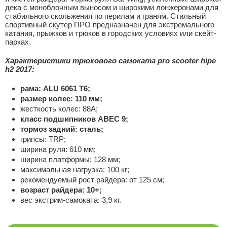
дека с моноблочным выносом и широкими лонжеронами для
стабильного скольжения по перилам и граням. Стильный
спортивный скутер ПРО предназначен для экстремального
катания, прыжков и трюков в городских условиях или скейт-
парках.
Характеристики трюкового самоката pro scooter hipe
h2 2017:
рама: ALU 6061 T6;
размер колес: 110 мм;
жесткость колес: 88А;
класс подшипников ABEC 9;
тормоз задний: сталь;
грипсы: TRP;
ширина руля: 610 мм;
ширина платформы: 128 мм;
максимальная нагрузка: 100 кг;
рекомендуемый рост райдера: от 125 см;
возраст райдера: 10+;
вес экстрим-самоката: 3,9 кг.