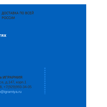
ДОСТАВКА ПО ВСЕЙ
РОССИИ
тях
ров ИГРАРНИЯ
, д.147, корп.1
8, +7(929)993-34-05
o@igrarniya.ru