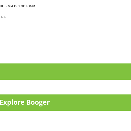
нными вставками.
та.
xplore Booger