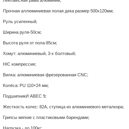
Лекговесная рама алюминий;
Прочная аллюминиевая полая дека размер 500х120мм;
Руль усиленный;
Ширина руля-50см;
Высота руля от пола-85см;
Хомут: алюминиевый, 3-х болтовый;
HIC компрессия;
Вилка: алюминиевая фрезерованная CNC;
Колёса: PU 110×24 мм;
ПодшипникИ ABEC 9;
Жесткость колес: 82А, ступица из алюминиевого металкора;
Грипсы мягкие с пластиковыми барендами;
Нагрузка - до 100кг;