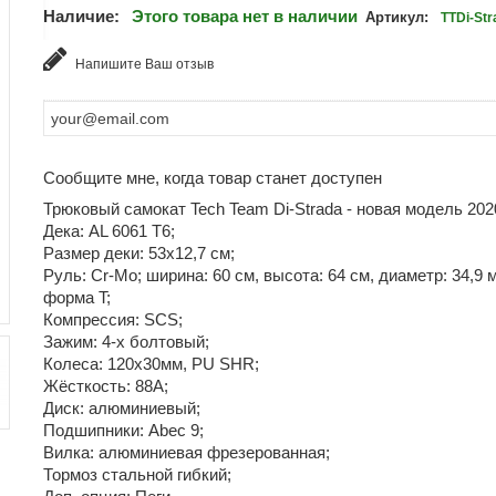
Наличие:
Этого товара нет в наличии
Артикул:
TTDi-St
Напишите Ваш отзыв
Сообщите мне, когда товар станет доступен
Трюковый самокат Tech Team Di-Strada - новая модель 202
Дека: AL 6061 Т6;
Размер деки: 53х12,7 см;
Руль: Cr-Mo; ширина: 60 см, высота: 64 см, диаметр: 34,9 
форма T;
Компрессия: SCS;
Зажим: 4-х болтовый;
Колеса: 120х30мм, PU SHR;
Жёсткость: 88А;
Диск: алюминиевый;
Подшипники: Abec 9;
Вилка: алюминиевая фрезерованная;
Тормоз стальной гибкий;