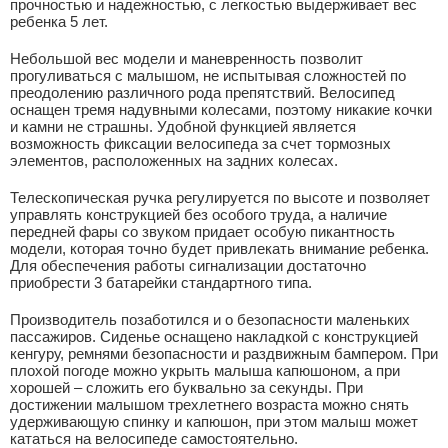
прочностью и надежностью, с легкостью выдерживает вес
ребенка 5 лет.
Небольшой вес модели и маневренность позволит
прогуливаться с малышом, не испытывая сложностей по
преодолению различного рода препятствий. Велосипед
оснащен тремя надувными колесами, поэтому никакие кочки
и камни не страшны. Удобной функцией является
возможность фиксации велосипеда за счет тормозных
элементов, расположенных на задних колесах.
Телескопическая ручка регулируется по высоте и позволяет
управлять конструкцией без особого труда, а наличие
передней фары со звуком придает особую пикантность
модели, которая точно будет привлекать внимание ребенка.
Для обеспечения работы сигнализации достаточно
приобрести 3 батарейки стандартного типа.
Производитель позаботился и о безопасности маленьких
пассажиров. Сиденье оснащено накладкой с конструкцией
кенгуру, ремнями безопасности и раздвижным бампером. При
плохой погоде можно укрыть малыша капюшоном, а при
хорошей – сложить его буквально за секунды. При
достижении малышом трехлетнего возраста можно снять
удерживающую спинку и капюшон, при этом малыш может
кататься на велосипеде самостоятельно.