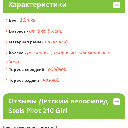
Характеристики
13,4 кг
Вес -
от 5 до 9 лет,
Возраст -
алюминий
Материал рамы -
резиновые, надувные, алюминиевые
Колеса -
обода
ободной
Тормоз передний -
ножной
Тормоз задний -
Отзывы Детский велосипед
Stels Pilot 210 Girl
Ваш отзыв будет первым! !