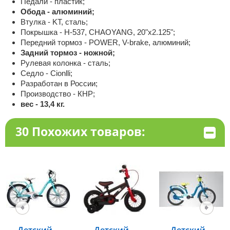
Педали - пластик;
Обода - алюминий;
Bтулка - KT, сталь;
Покрышка - H-537, CHAOYANG, 20"x2.125";
Передний тормоз - POWER, V-brake, алюминий;
Задний тормоз - ножной;
Рулевая колонка - сталь;
Седло - Cionlli;
Разработан в России;
Производство - КНР;
вес - 13,4 кг.
30 Похожих товаров: