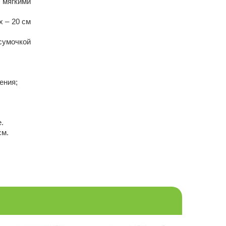
мягкими
х – 20 см
умочкой
ения;
.
см.