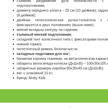
съемная раздвижная дуга безопасности с 
подлокотниками;
диаметр переднего колеса – 25 см (10 дюймов); задни
(8 дюймов);
двойная телескопическая ручка-толкатель с с
фиксируется в двух положениях (выше-ниже);
мягкий вкладыш кенгуру на сидении;
съемный мягкий подголовник
;
складной тент колясочного типа с фиксаторами полож
ножной тормоз;
пятиточечный ремень безопасности;
складные подставки для ног;
багажная корзина тканевая, на металлическом каркасе
габариты велосипеда-коляски (ДхШхВ) – 100х50х105 
габаритные размеры коробки 60x30x40 см (ДхШхВ);
вес с упаковкой 10 кг;
бренд: Moby Kids.