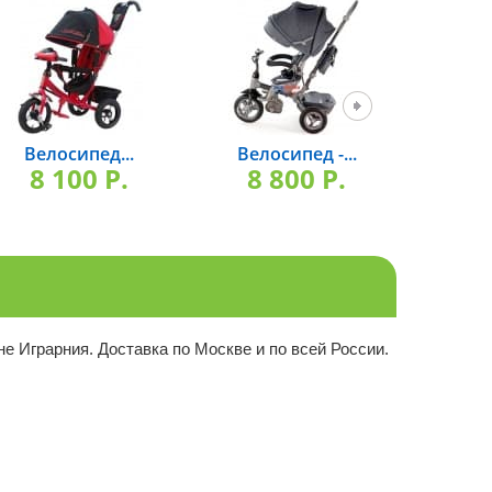
Велосипед...
Велосипед -...
Вел
8 100 P.
8 800 P.
5 
е Играрния. Доставка по Москве и по всей России.