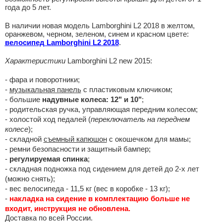
года до 5 лет.
В наличии новая модель Lamborghini L2 2018 в желтом,
оранжевом, черном, зеленом, синем и красном цвете:
велосипед Lamborghini L2 2018
.
Характеристики
Lamborghini L2 new 2015:
- фара и поворотники;
-
музыкальная панель
с пластиковым ключиком;
- большие
надувные колеса: 12" и 10"
;
- родительская ручка, управляющая передним колесом;
- холостой ход педалей (
переключатель на переднем
колесе
);
- складной
съемный капюшон
с окошечком для мамы;
- ремни безопасности и защитный бампер;
-
регулируемая спинка
;
- складная подножка под сидением для детей до 2-х лет
(можно снять);
- вес велосипеда - 11,5 кг (вес в коробке - 13 кг);
-
накладка на сидение в комплектацию больше не
входит, инструкция не обновлена.
Доставка по всей России.