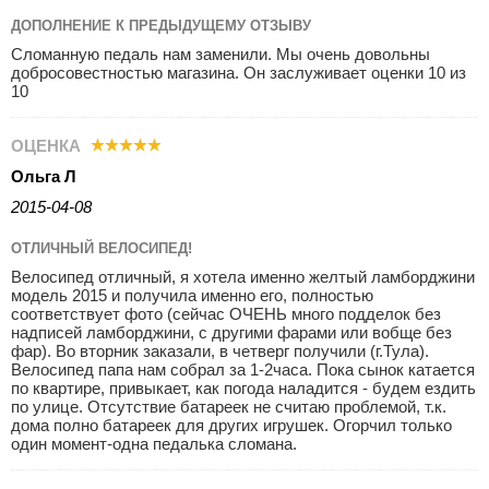
ДОПОЛНЕНИЕ К ПРЕДЫДУЩЕМУ ОТЗЫВУ
Сломанную педаль нам заменили. Мы очень довольны
добросовестностью магазина. Он заслуживает оценки 10 из
10
ОЦЕНКА
Ольга Л
2015-04-08
ОТЛИЧНЫЙ ВЕЛОСИПЕД!
Велосипед отличный, я хотела именно желтый ламборджини
модель 2015 и получила именно его, полностью
соответствует фото (сейчас ОЧЕНЬ много подделок без
надписей ламборджини, с другими фарами или вобще без
фар). Во вторник заказали, в четверг получили (г.Тула).
Велосипед папа нам собрал за 1-2часа. Пока сынок катается
по квартире, привыкает, как погода наладится - будем ездить
по улице. Отсутствие батареек не считаю проблемой, т.к.
дома полно батареек для других игрушек. Огорчил только
один момент-одна педалька сломана.