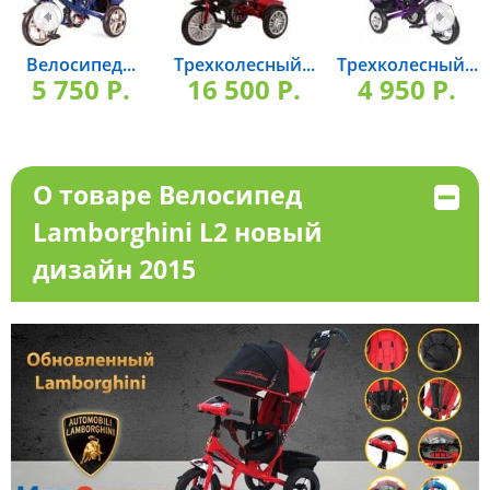
Велосипед...
Трехколесный...
Трехколесный...
5 750 P.
16 500 P.
4 950 P.
О товаре Велосипед
Lamborghini L2 новый
дизайн 2015