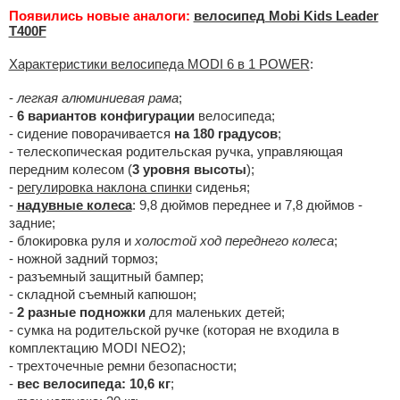
Появились новые аналоги:
велосипед Mobi Kids Leader
T400F
Характеристики велосипеда MODI 6 в 1 POWER
:
-
легкая алюминиевая рама
;
-
6 вариантов конфигурации
велосипеда;
- сидение поворачивается
на 180 градусов
;
- телескопическая родительская ручка, управляющая
передним колесом (
3 уровня высоты
);
-
регулировка наклона спинки
сиденья;
-
надувные колеса
: 9,8 дюймов переднее и 7,8 дюймов -
задние;
- блокировка руля и
холостой ход переднего колеса
;
- ножной задний тормоз;
- разъемный защитный бампер;
- складной съемный капюшон;
-
2 разные подножки
для маленьких детей;
- сумка на родительской ручке (которая не входила в
комплектацию MODI NEO2);
- трехточечные ремни безопасности;
-
вес велосипеда: 10,6 кг
;