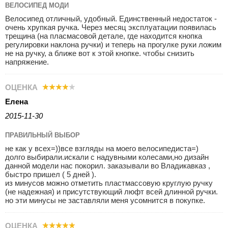
ВЕЛОСИПЕД MOДИ
Велосипед отличный, удобный. Единственный недостаток -
очень хрупкая ручка. Через месяц эксплуатации появилась
трещина (на пласмасовой детале, где находится кнопка
регулировки наклона ручки) и теперь на прогулке руки ложим
не на ручку, а ближе вот к этой кнопке. чтобы снизить
напряжение.
ОЦЕНКА
Елена
2015-11-30
ПРАВИЛЬНЫЙ ВЫБОР
не как у всех=))все взгляды на моего велосипедиста=)
долго выбирали.искали с надувными колесами,но дизайн
данной модели нас покорил. заказывали во Владикавказ ,
быстро пришел ( 5 дней ).
из минусов можно отметить пластмассовую круглую ручку
(не надежная) и присутствующий люфт всей длинной ручки.
но эти минусы не заставляли меня усомнится в покупке.
ОЦЕНКА