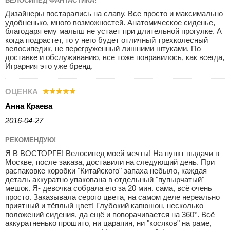
ВЕЛОСИПЕД ФАНТАСТИКА!
Дизайнеры постарались на славу. Все просто и максимально
удобненько, много возможностей. Анатомическое сиденье,
благодаря ему малыш не устает при длительной прогулке. А
когда подрастет, то у него будет отличный трехколесный
велосипедик, не перегруженный лишними штуками. По
доставке и обслуживанию, все тоже понравилось, как всегда,
Играрния это уже бренд.
ОЦЕНКА
Анна Краева
2016-04-27
РЕКОМЕНДУЮ!
Я В ВОСТОРГЕ! Велосипед моей мечты! На пункт выдачи в
Москве, после заказа, доставили на следующий день. При
распаковке коробки "Китайского" запаха небыло, каждая
деталь аккуратно упакована в отдельный "пупырчатый"
мешок. Я- девочка собрала его за 20 мин. сама, всё очень
просто. Заказывала серого цвета, на самом деле нереально
приятный и тёплый цвет! Глубокий капюшон, несколько
положений сидения, да ещё и поворачивается на 360*. Всё
аккуратненько прошито, ни царапин, ни "косяков" на раме,