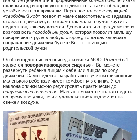
Большие цельнолитые прорезиненные колеса обеспечивают
плавный ход и хорошую проходимость, а также обладают
устойчивостью к проколам. Переднее колесо с функцией
«свободный ход»
позволит маме самостоятельно задавать
скорость движения, в то время как малыш будет крутить
педали так, как ему хочется. Дополнительно предусмотрена
возможность
«свободный руль»
, которая позволит малышу
поворачивать руль в любую сторону, тогда как выбирать
направление движения будете Вы – с помощью
родительской ручки.
Особой гордостью велосипеда-коляски MODI Power 6 в 1
является
поворачивающееся сиденье
- Вы можете
развернуть ребенка лицом к себе или лицом по ходу
движения. Само сиденье разработано с учетом физиологии
маленького ребенка и имеет комфортную спинку. Угол
наклона спинки можно регулировать практически до
полулежачего положения
. Малыш сможет не только сидеть
во время прогулки, но и с удовольствием вздремнет на
свежем воздухе.