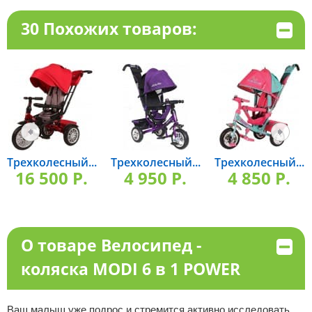
30 Похожих товаров:
Трехколесный...
Трехколесный...
Трехколесный...
16 500 P.
4 950 P.
4 850 P.
О товаре Велосипед -
коляска MODI 6 в 1 POWER
Ваш малыш уже подрос и стремится активно исследовать