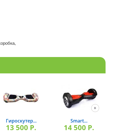
коробка,
Гироскутер...
Smart...
Гиро
13 500 P.
14 500 P.
13