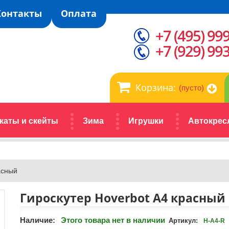
Контакты
Оплата
+7 (495) 99
+7 (929) 99
Корзина:
(пусто)
каты и скейты
Зима
Игрушки
Автокрес
асный
Гироскутер Hoverbot А4 красный
Наличие:
Этого товара нет в наличии
Артикул:
H-A4-R