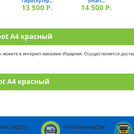
Гироскутер...
Smart...
13 500 P.
14 500 P.
bot А4 красный
ы можете в интернет-магазине Играрния. Осуществляется достав
ot А4 красный
ВРАТ СРЕДСТВ
ГАРАНТИЯ КАЧЕСТВА