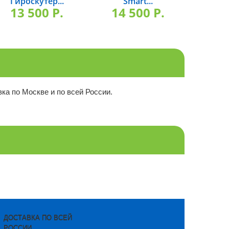
Гироскутер...
Smart...
Гиро
13 500 P.
14 500 P.
13
ка по Москве и по всей России.
ДОСТАВКА ПО ВСЕЙ
РОССИИ