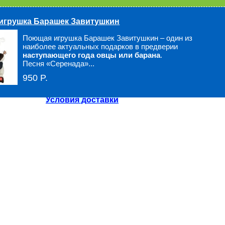
Нет в наличии
игрушка Барашек Завитушкин
Быстрый заказ
Поющая игрушка Барашек Завитушкин – один из
наиболее актуальных подарков в предверии
наступающего года овцы или барана
.
Песня «Серенада»...
Оплатить товар в Регионах
950 P.
сенку
можно при получении!
Условия доставки