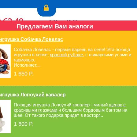
9-63-48
пн.-пт.: с 9:00 до 18:00
Предлагаем Вам аналоги
3-34-05
сб., вс.: выходной
Перезвонить Вам?
игрушка Собачка Ловелас
Собачка Ловелас - первый парень на селе! Эта поющя
игрушка в кепке,
красной рубахе
, с шикарными усами и
гармонью.
Исполняет...
ла
Для мам и малышей
1 650 P.
игрушка Лопоухий кавалер
Поющая игрушка Лопоухий кавалер - милый
щенок с
красивыми глазками
и большим бордовым бантом на
шее. От такого подарка придет в восторг...
омео
750 P.
1 600 P.