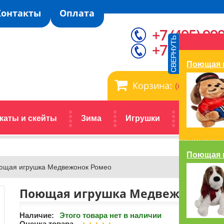
Контакты
Оплата
+7 (495) 99
+7 (929) 99
Поющая 
Корзина:
(пусто)
каты и скейты
Зима
Игрушки
Автокрес
Поющая 
ющая игрушка Медвежонок Ромео
Поющая игрушка Медвежонок Р
Наличие:
Этого товара нет в наличии
Оценка товара