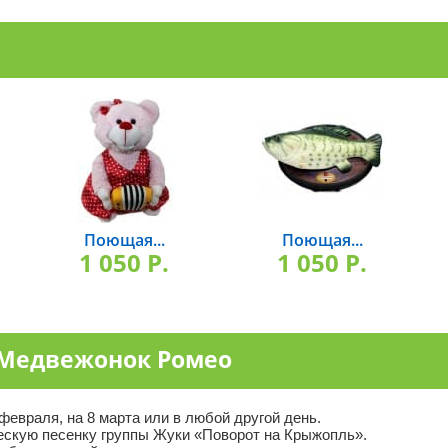
Поющая...
Поющая...
1 050 P.
1 050 P.
 Медвежонок Ромео
евраля, на 8 марта или в любой другой день.
ческую песенку группы Жуки «Поворот на Крыжопль».