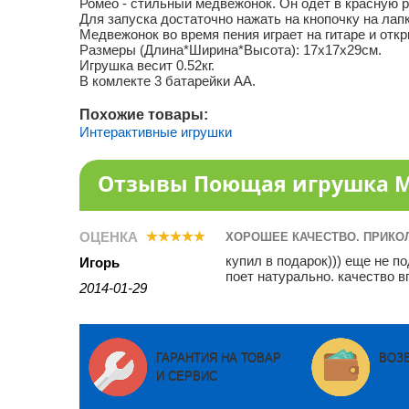
Ромео - стильный медвежонок. Он одет в красную р
Для запуска достаточно нажать на кнопочку на лап
Медвежонок во время пения играет на гитаре и отк
Размеры (Длина*Ширина*Высота): 17х17х29см.
Игрушка весит 0.52кг.
В комлекте 3 батарейки АА.
Похожие товары:
Интерактивные игрушки
Отзывы Поющая игрушка М
ОЦЕНКА
ХОРОШЕЕ КАЧЕСТВО. ПРИКО
купил в подарок))) еще не п
Игорь
поет натурально. качество 
2014-01-29
ГАРАНТИЯ НА ТОВАР
ВОЗ
И СЕРВИС