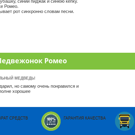
убашку, синий пиджак и синюю кепку.
ке Ромео.
рывает рот синхронно словам песни.
едвежонок Ромео
ЛЬНЫЙ МЕДВЕДЬ!
одарил, но самому очень понравился и
вполне хорошее
ВРАТ СРЕДСТВ
ГАРАНТИЯ КАЧЕСТВА