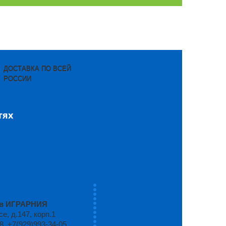
ДОСТАВКА ПО ВСЕЙ
РОССИИ
тях
ров ИГРАРНИЯ
, д.147, корп.1
8, +7(929)993-34-05