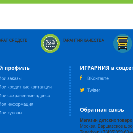
ВРАТ СРЕДСТВ
ГАРАНТИЯ КАЧЕСТВА
й профиль
ИГРАРНИЯ в соцсе
Мои заказы
ВКонтакте
ои кредитные квитанции
Twitter
Мои сохраненные адреса
Моя информация
Обратная связь
Мои купоны
Магазин детских това
Москва, Варшавское шоссе
Телефон: +7(495)999-63-4