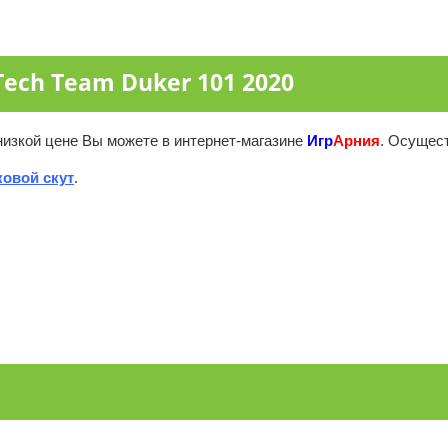
ech Team Duker 101 2020
низкой цене Вы можете в интернет-магазине
Игр
Арния
. Осущест
овой скут
.