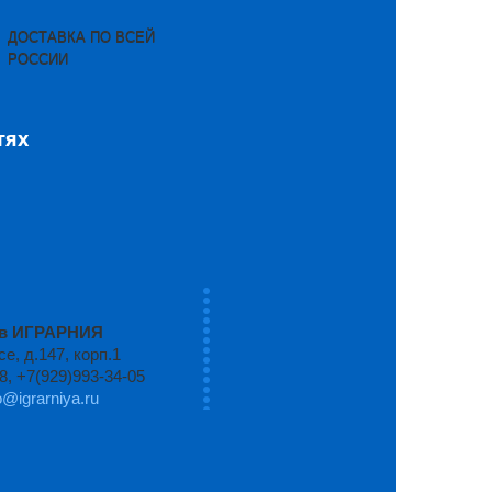
ДОСТАВКА ПО ВСЕЙ
РОССИИ
тях
ров ИГРАРНИЯ
, д.147, корп.1
8, +7(929)993-34-05
o@igrarniya.ru