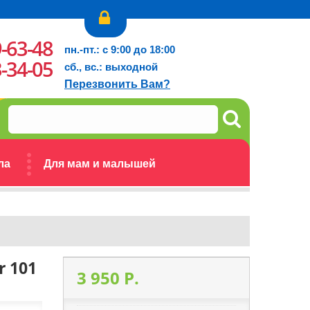
9-63-48
пн.-пт.: с 9:00 до 18:00
3-34-05
сб., вс.: выходной
Перезвонить Вам?
ла
Для мам и малышей
r 101
3 950 P.