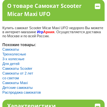
О товаре Самокат Scooter
Micar Maxi UFO
Купить самокат Scooter Micar Maxi UFO недорого Вы можете
в интернет-магазине
Игр
Арния
. Осуществляется доставка
по Москве и по всей России.
Похожие товары:
Самокаты
Трехколесные
3-х колесные
Для детей
Самокаты Scooter
Самокаты от 2 лет
со светом
Самокаты Maxi
Детские самокаты
Распродажа самокатов
Характеристики